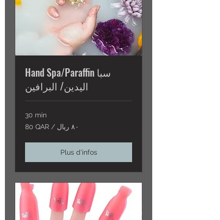
Hand Spa/Paraffin سبا
اليدين/ البرافين
30 min
80
80 QAR / ٨٠ ريال
QAR
/
٨٠
ريال
Plus d'infos