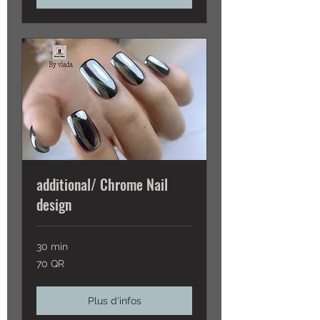
additional/ Chrome Nail
design
30 min
70
70 QR
QR
Plus d'infos