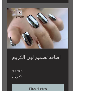
اضافه تصميم لون الكروم
30 min
٧٠
٧٠ ريال
ريال
Plus d'infos