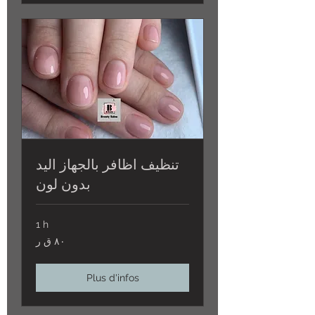
تنظيف اظافر بالجهاز اليد
بدون لون
1 h
٨٠
٨٠ ق ر
ق
ر
Plus d'infos