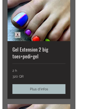
Gel Extension 2 big
toes+pedi+gel
2 h
320
320 QR
QR
Plus d'infos