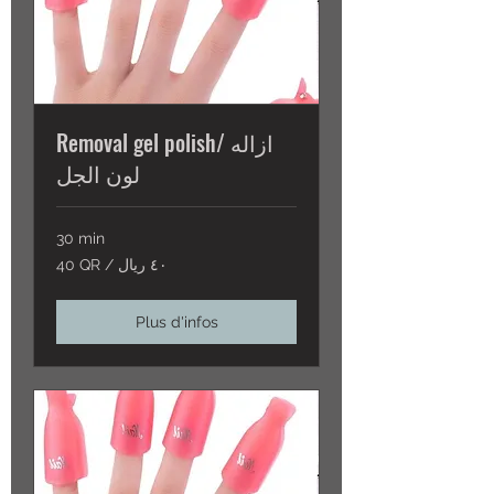
Removal gel polish/ ازاله
لون الجل
30 min
40
40 QR / ٤٠ ريال
QR
/
٤٠
ريال
Plus d'infos