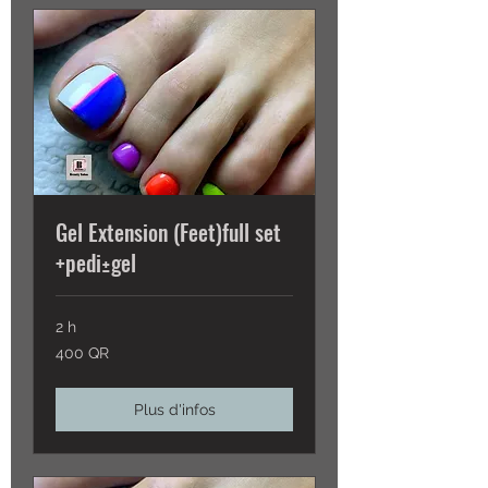
Gel Extension (Feet)full set
+pedi±gel
2 h
400
400 QR
QR
Plus d'infos