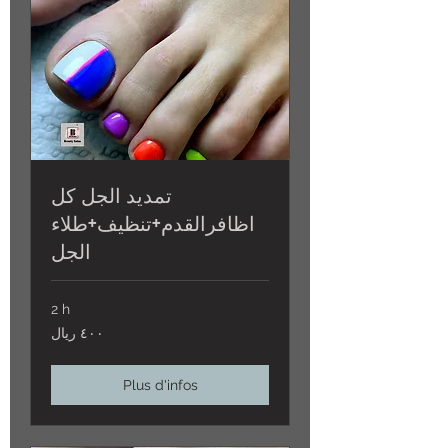
تمديد الجل كل
اظافرالقدم+تنظيف+طلاء
الجل
2 h
٤٠٠
٤٠٠ ريال
ريال
Plus d'infos