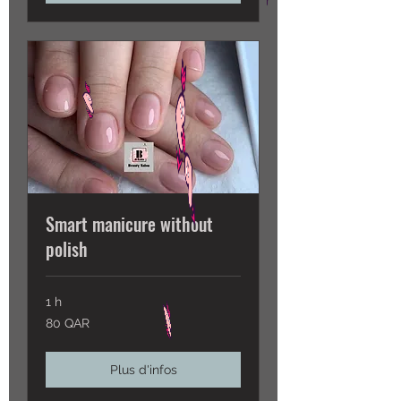
Smart manicure without
polish
1 h
80
80 QAR
QAR
Plus d'infos