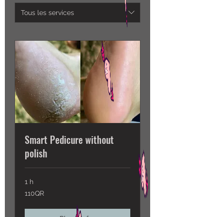
Tous les services
Smart Pedicure without
polish
1 h
110QR
110QR