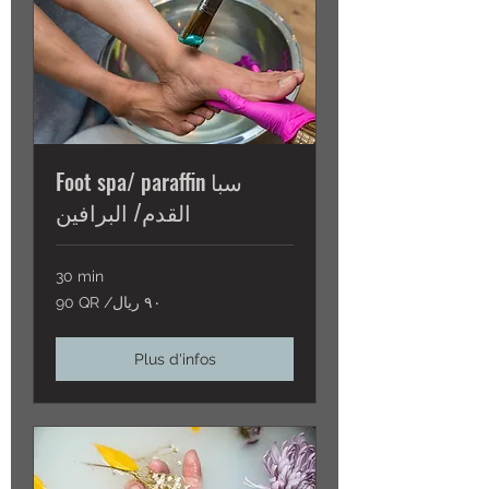
Foot spa/ paraffin سبا
القدم/ البرافين
30 min
90
90 QR /٩٠ ريال
QR
/
٩٠
ريال
Plus d'infos