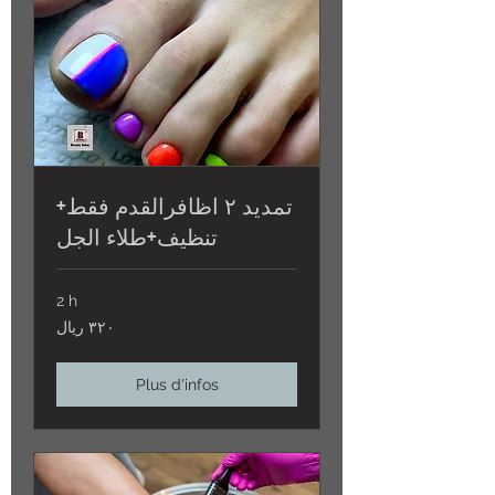
تمديد ٢ اظافرالقدم فقط+
تنظيف+طلاء الجل
2 h
٣٢٠
٣٢٠ ريال
ريال
Plus d'infos