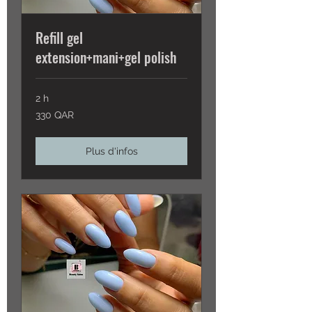
Refill gel
extension+mani+gel polish
2 h
330
330 QAR
QAR
Plus d'infos