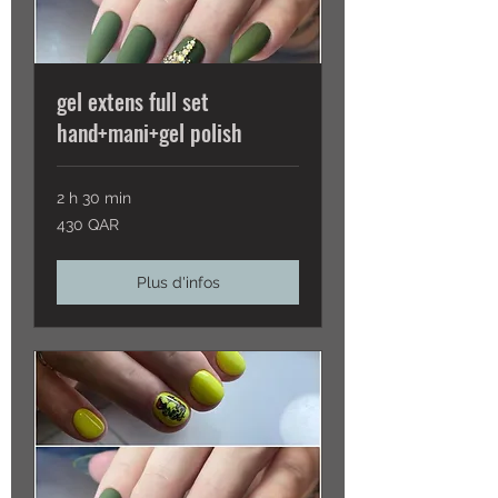
gel extens full set
hand+mani+gel polish
2 h 30 min
430
430 QAR
QAR
Plus d'infos