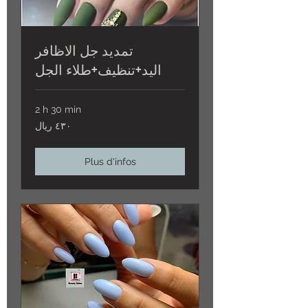
تمديد جل الاظافر
اليد+تنظيف+طلاء الجل
2 h 30 min
٤٣٠
٤٣٠ ريال
ريال
Plus d'infos