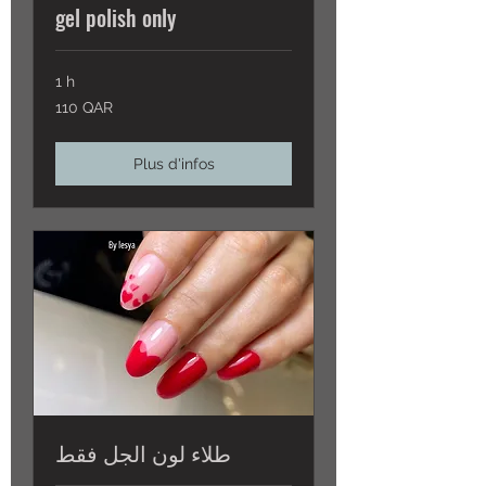
gel polish only
1 h
110
110 QAR
QAR
Plus d'infos
طلاء لون الجل فقط