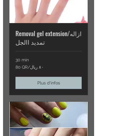
Removal gel extension/ازاله
تمديد االجل
30 min
80
80 QR/٨٠ ريال
QR/
٨٠
ريال
Plus d'infos