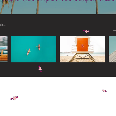
.
Widget Didn’t Load
Check your internet and refresh
this page.
If that doesn’t work, contact us.