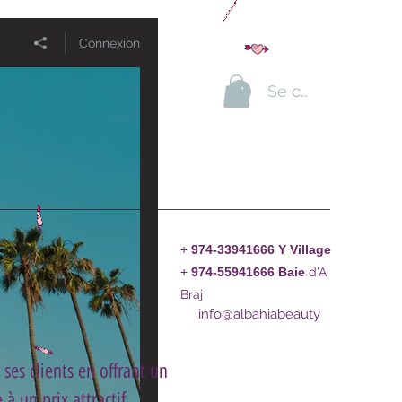
Connexion
Se connecter
+
974-33941666 Y Village
+
974-55941666
Baie
d'A
Braj
info@albahiabeauty
ses clients en offrant un
à un prix attractif.