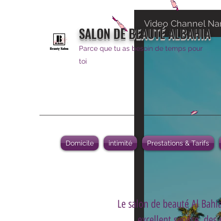
Video Channel N
SALON DE BEAUTÉ ALBAHIA
Parce que tu as besoin de temps pour
toi
Domicile
intimité
Prestations & Tarifs
Le salon de beauté Al Bahia
excellent service, des