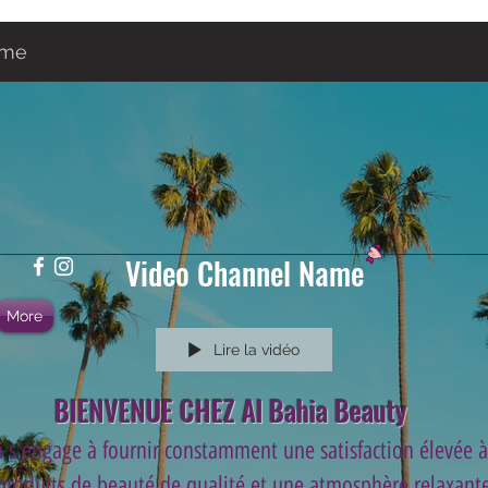
ame
Video Channel Name
More
Lire la vidéo
BIENVENUE CHEZ Al Bahia Beauty
 s'engage à fournir constamment une satisfaction élevée à 
 produits de beauté de qualité et une atmosphère relaxante 