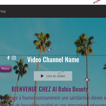
ame
Video Channel Name
More
Lire la vidéo
BIENVENUE CHEZ Al Bahia Beauty
 s'engage à fournir constamment une satisfaction élevée à 
 produits de beauté de qualité et une atmosphère relaxante 