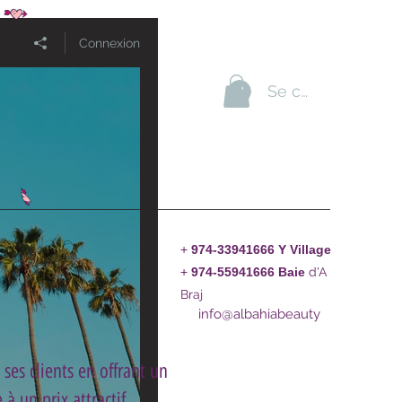
Connexion
Se connecter
+
974-33941666 Y Village
+
974-55941666
Baie
d'A
Braj
info@albahiabeauty
ses clients en offrant un
à un prix attractif.