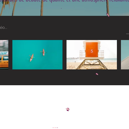
.
Widget Didn’t Load
Check your internet and refresh
this page.
If that doesn’t work, contact us.