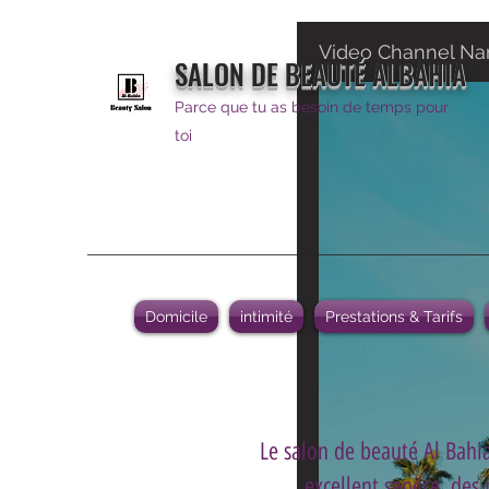
Video Channel N
SALON DE BEAUTÉ ALBAHIA
Parce que tu as besoin de temps pour
toi
Domicile
intimité
Prestations & Tarifs
Le salon de beauté Al Bahia
excellent service, des