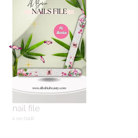
nail file
Prix
5,00 QAR
Quantité
*